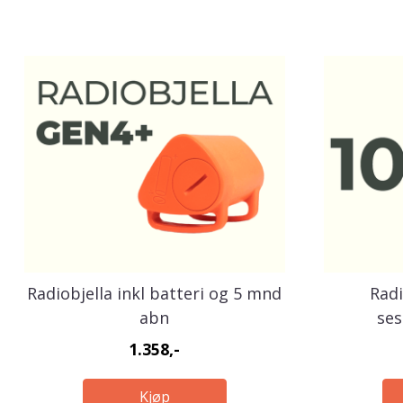
Radiobjella inkl batteri og 5 mnd
Radi
abn
se
1.358,-
Kjøp