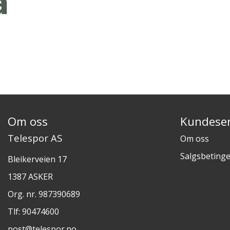
Om oss
Kundeser
Telespor AS
Om oss
Salgsbetinge
Bleikerveien 17
1387 ASKER
Org. nr. 987390689
Tlf:
90474600
post@telespor.no